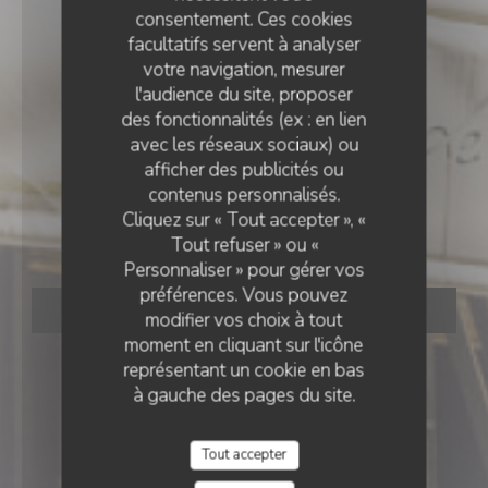
consentement. Ces cookies
facultatifs servent à analyser
votre navigation, mesurer
l'audience du site, proposer
des fonctionnalités (ex : en lien
avec les réseaux sociaux) ou
RESTAURANT TRADITIONNEL
afficher des publicités ou
•
PARIS
contenus personnalisés.
Cliquez sur « Tout accepter », «
Le Minet Galant
Tout refuser » ou «
Personnaliser » pour gérer vos
préférences. Vous pouvez
RÉSERVER
modifier vos choix à tout
moment en cliquant sur l'icône
représentant un cookie en bas
à gauche des pages du site.
Tout accepter