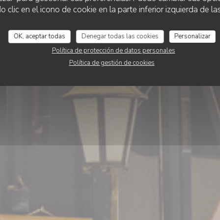
lic en el icono de cookie en la parte inferior izquierda de las
Le Minet Galant
OK, aceptar todas
Denegar todas las cookies
Personalizar
Política de protección de datos personales
RESERVAR UNA MESA
Política de gestión de cookies