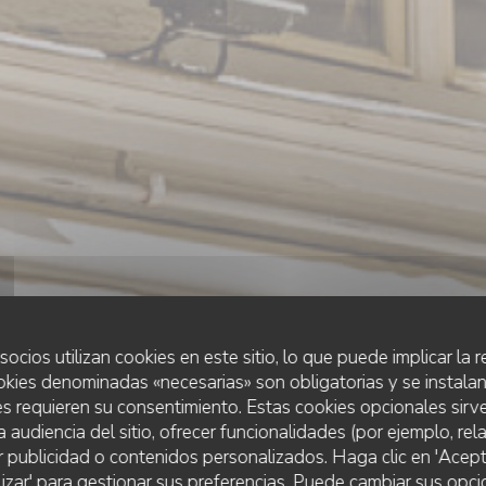
socios utilizan cookies en este sitio, lo que puede implicar la
okies denominadas «necesarias» son obligatorias y se instalan
s requieren su consentimiento. Estas cookies opcionales sirve
a audiencia del sitio, ofrecer funcionalidades (por ejemplo, re
r publicidad o contenidos personalizados. Haga clic en 'Acept
RESTAURANT TRADITIONNEL
lizar' para gestionar sus preferencias. Puede cambiar sus opci
•
PARIS