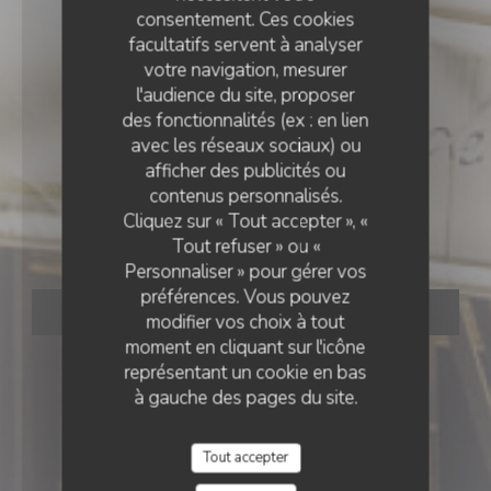
consentement. Ces cookies
facultatifs servent à analyser
votre navigation, mesurer
l'audience du site, proposer
des fonctionnalités (ex : en lien
avec les réseaux sociaux) ou
RESTAURANT TRADITIONNEL
afficher des publicités ou
•
PARIS
contenus personnalisés.
Cliquez sur « Tout accepter », «
Le Minet Galant
Tout refuser » ou «
Personnaliser » pour gérer vos
préférences. Vous pouvez
RÉSERVER
modifier vos choix à tout
moment en cliquant sur l'icône
représentant un cookie en bas
à gauche des pages du site.
Tout accepter