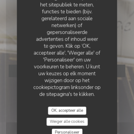
het sitepubliek te meten,
functies te bieden (bijv.
gerelateerd aan sociale
netwerken) of
RESTAURANT TRADITIONNEL
gepersonaliseerde
•
PARIS
advertenties of inhoud weer
te geven. Klik op 'OK,
Le Minet Galant
accepteer alle', 'Weiger alle' of
'Personaliseer' om uw
voorkeuren te beheren. U kunt
RESERVEER EEN TAFEL
uw keuzes op elk moment
wijzigen door op het
cookiepictogram linksonder op
de sitepagina's te klikken.
OK, accepteer alle
Weiger alle cookies
Personaliseer