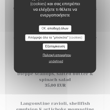
(cookies) και σας επιτρέπει
Grilled veal steak, confit shallots &
να ελέγξετε τι θέλετε να
seasonal vegetables
ενεργοποιήσετε
32,00 EUR
OK, αποδοχή όλων
Απόρριψε όλα τα "μπισκότα" (cookies)
Cod fish grilled, soja, honey, ginger
& coriander, green beans with
Εξατομίκευση
sesame
Πολιτική απορρήτου
32,00 EUR
undefined
Dieppe scallops, salted butter &
spinach salad
35,00 EUR
Langoustine ravioli, shellfish
emulsion & artichoke mousseline