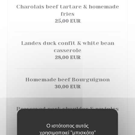
Charolais beef tartare & homemade
fries
25,00 EUR
Landes duck confit & white bean
casserole
28,00 EUR
Homemade beef Bourguignon
30,00 EUR
Preserved pork shoulder & ravioles
of Royan gratin with Parmesan
30,00 EUR
Ο ιστότοπος αυτός
χρησιμοποιεί "μπισκότα"