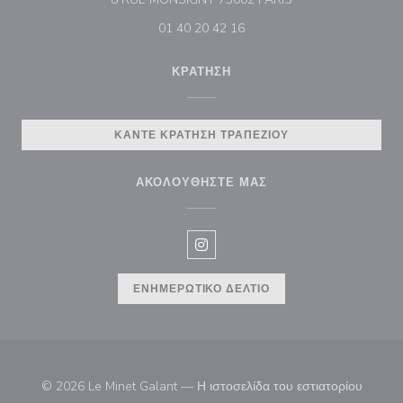
01 40 20 42 16
ΚΡΆΤΗΣΗ
ΚΆΝΤΕ ΚΡΆΤΗΣΗ ΤΡΑΠΕΖΙΟΎ
ΑΚΟΛΟΥΘΉΣΤΕ ΜΑΣ
Instagram ((ανοίγει σε νέο παρά
ΕΝΗΜΕΡΩΤΙΚΌ ΔΕΛΤΊΟ
© 2026 Le Minet Galant — Η ιστοσελίδα του εστιατορίου