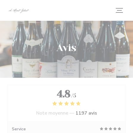
Personnalisation de vos choix en matière de cookies
Avis
4.8
/5
Note moyenne —
1197 avis
Service