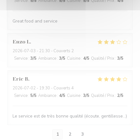
Service
:
5
/5
Ambiance
:
5
/5
Cuisine
:
5
/5
Qualité / Prix
:
4
/5
Great food and service
Enzo
L
2026-07-03
- 21:30 - Couverts 2
Service
:
3
/5
Ambiance
:
3
/5
Cuisine
:
4
/5
Qualité / Prix
:
3
/5
Eric
B
2026-07-02
- 19:30 - Couverts 4
Service
:
5
/5
Ambiance
:
4
/5
Cuisine
:
3
/5
Qualité / Prix
:
2
/5
Le service est de très bonne qualité (écoute, gentillesse…)
1
2
3