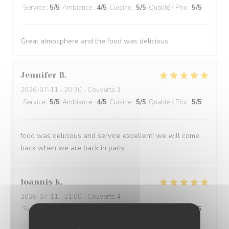
Service
:
5
/5
Ambiance
:
4
/5
Cuisine
:
5
/5
Qualité / Prix
:
5
/5
Great atmosphere and the food was delicious.
Jennifer
B
2026-07-11
- 20:30 - Couverts 3
Service
:
5
/5
Ambiance
:
4
/5
Cuisine
:
5
/5
Qualité / Prix
:
5
/5
food was delicious and service excellent! we will come
back when we are back in paris!
Ioannis
K
2026-07-11
- 21:00 - Couverts 4
Service
:
5
/5
Ambiance
:
5
/5
Cuisine
:
5
/5
Qualité / Prix
:
5
/5