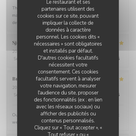
Le restaurant et ses
The service was quick and high professional and the
partenaires utilisent des
cookies sur ce site, pouvant
manager treat us so well. We felt so welcomed. Will
impliquer la collecte de
definitely come back.
données à caractère
personnel. Les cookies dits «
Sjoerd
V
nécessaires » sont obligatoires
et installés par défaut.
2026-07-10
- 19:30 - Couverts 2
D'autres cookies facultatifs
Service
:
4
/5
Ambiance
:
4
/5
Cuisine
:
5
/5
Qualité / Prix
:
5
/5
nécessitent votre
consentement. Ces cookies
facultatifs servent à analyser
Bruce
M
votre navigation, mesurer
2026-07-09
- 19:30 - Couverts 4
l'audience du site, proposer
Service
:
5
/5
Ambiance
:
5
/5
Cuisine
:
5
/5
Qualité / Prix
:
4
/5
des fonctionnalités (ex : en lien
avec les réseaux sociaux) ou
afficher des publicités ou
Outstanding food and service. The service was the best
contenus personnalisés.
we have had in Paris
Cliquez sur « Tout accepter », «
Tout refuser » ou «