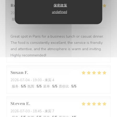
Robert
O
保密政策
undefined
2026-07-09
- 12:30 - 来宾 5
服务
:
5
/5
氛围
:
5
/5
菜单
:
5
/5
质价比
:
4
/5
Great spot in Paris for a business lunch or casual dinner.
The food is consistently excellent, the service is friendly
and attentive, and the atmosphere is warm and inviting.
Highly recommended!
Susan
F
2026-07-04
- 19:00 - 来宾 4
服务
:
5
/5
氛围
:
5
/5
菜单
:
5
/5
质价比
:
5
/5
Steven
E
2026-07-03
- 18:45 - 来宾 7