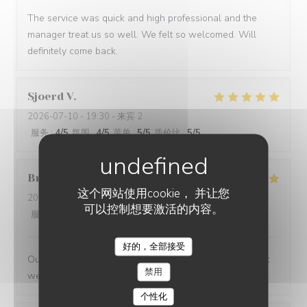
The service was quick and high professional and the
manager treat us so well. We felt so welcomed. Will
definitely come back.
Sjoerd
V
2026-07-10
- 19:30 - 来宾 2
服务
:
4
/5
氛围
:
4
/5
菜单
:
5
/5
质价比
:
5
/5
Bruce
M
这个网站使用cookie， 并让您
2026-07-09
- 19:30 - 来宾 4
可以控制想要激活的内容。
服务
:
5
/5
氛围
:
5
/5
菜单
:
5
/5
质价比
:
4
/5
好的，全部接受
Outstanding food and service. The service was the best
禁用
we have had in Paris
个性化