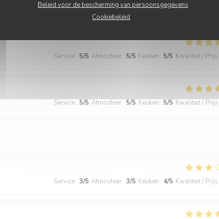
Beleid voor de bescherming van persoonsgegevens
ecommended!
Cookiebeleid
Service
:
5
/5
Atmosfeer
:
5
/5
Keuken
:
5
/5
Kwaliteit / Prijs
Service
:
5
/5
Atmosfeer
:
5
/5
Keuken
:
5
/5
Kwaliteit / Prijs
Service
:
3
/5
Atmosfeer
:
3
/5
Keuken
:
4
/5
Kwaliteit / Prijs