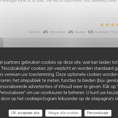
e manager treat us so well. We felt so welcomed. Will definitely come
Service
:
4
/5
Atmosfeer
:
4
/5
Keuken
:
5
/5
Kwaliteit / Prijs
Service
:
5
/5
Atmosfeer
:
5
/5
Keuken
:
5
/5
Kwaliteit / Prijs
ijn partners gebruiken cookies op deze site, wat kan leiden to
Noodzakelijke' cookies zijn verplicht en worden standaard g
ies vereisen uw toestemming. Deze optionele cookies worden
best we have had in Paris
seren, het sitepubliek te meten, functies te bieden (bijv. gere
rsonaliseerde advertenties of inhoud weer te geven. Klik op 'O
 'Personaliseer' om uw voorkeuren te beheren. U kunt uw keu
 door op het cookiepictogram linksonder op de sitepagina's te
Service
:
5
/5
Atmosfeer
:
5
/5
Keuken
:
5
/5
Kwaliteit / Prijs
OK, accepteer alle
Weiger alle cookies
Personaliseer
ner. The food is consistently excellent, the service is friendly and atten