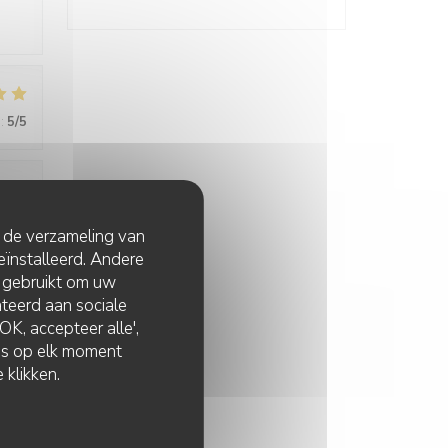
:
5
/5
:
4
/5
t de verzameling van
eïnstalleerd. Andere
 gebruikt om uw
lateerd aan sociale
K, accepteer alle',
zes op elk moment
 klikken.
:
4
/5
tive,