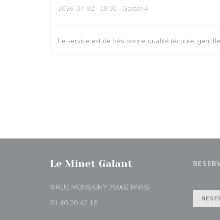
2026-07-02
- 19:30 - Gasten 4
Le service est de très bonne qualité (écoute, gentill
Le Minet Galant
RESER
((opent in een nieuw ve
8 RUE MONSIGNY 75002 PARIS
RESE
01 40 20 42 16