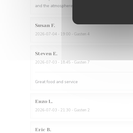
and the atmosphere is warm and inviting. Highly r
Susan
F
2026-07-04
- 19:00 - Gasten 4
Steven
E
2026-07-03
- 18:45 - Gasten 7
Great food and service
Enzo
L
2026-07-03
- 21:30 - Gasten 2
Eric
B