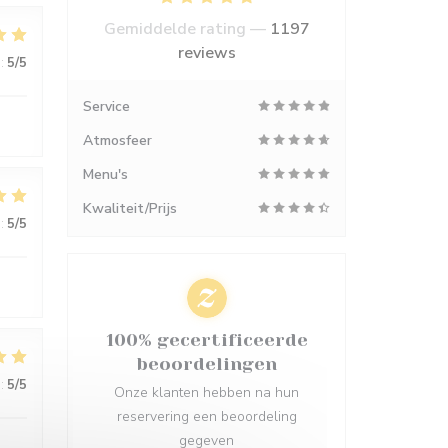
Gemiddelde rating —
1197
reviews
:
5
/5
Service
Atmosfeer
Menu's
Kwaliteit/Prijs
:
5
/5
100% gecertificeerde
beoordelingen
:
5
/5
Onze klanten hebben na hun
reservering een beoordeling
gegeven