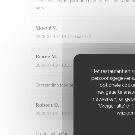
The service was quick and high professional and th
back.
Sjoerd
V
2026-07-10
- 19:30 - Gasten 2
Bruce
M
2026-07-09
- 19:30 - Gasten 4
Het restaurant en z
persoonsgegevens. '
optionele cook
Outstanding food and service. The service was the 
navigatie te analy
netwerken) of gepe
Robert
O
'Weiger alle' of
wijzigen
2026-07-09
- 12:30 - Gasten 5
Great spot in Paris for a business lunch or casual din