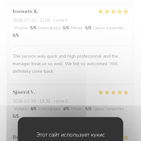
Ioannis
K
2026-07-11
- 21:00 - гости 4
Услуги
:
5
/5
Атмосфера
:
5
/5
Меню
:
5
/5
Цена / качество
:
5
/5
The service was quick and high professional and the
manager treat us so well. We felt so welcomed. Will
definitely come back.
Sjoerd
V
2026-07-10
- 19:30 - гости 2
Услуги
:
4
/5
Атмосфера
:
4
/5
Меню
:
5
/5
Цена / качество
:
5
/5
Этот сайт использует кукис
Bruce
M