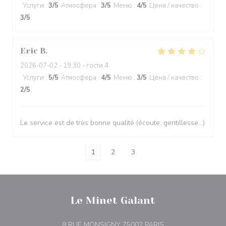
Услуги
:
3
/5
Атмосфера
:
3
/5
Меню
:
4
/5
Цена / качество
:
3
/5
Eric
B
2026-07-02
- 19:30 - гости 4
Услуги
:
5
/5
Атмосфера
:
4
/5
Меню
:
3
/5
Цена / качество
:
2
/5
Le service est de très bonne qualité (écoute, gentillesse…)
1
2
3
Le Minet Galant
((открывается в н
8 RUE MONSIGNY 75002 PARIS