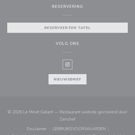
RESERVERING
RESERVEER EEN TAFEL
VOLG ONS
Instagram ((opent in een nieuw v
NIEUWSBRIEF
© 2026 Le Minet Galant — Restaurant website gecreëerd door
((opent in een nieuw venster))
Zenchef
Disclaimer
GEBRUIKSVOORWAARDEN
((opent in een nieuw venster))
((opent in een nieuw venster