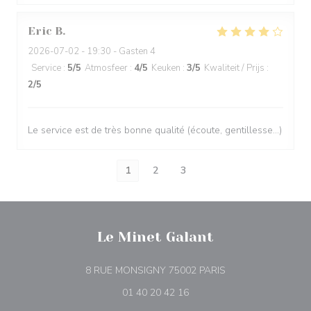
Eric
B
2026-07-02
- 19:30 - Gasten 4
Service
:
5
/5
Atmosfeer
:
4
/5
Keuken
:
3
/5
Kwaliteit / Prijs
:
2
/5
Le service est de très bonne qualité (écoute, gentillesse…)
1
2
3
Le Minet Galant
((opent in een nieu
8 RUE MONSIGNY 75002 PARIS
01 40 20 42 16