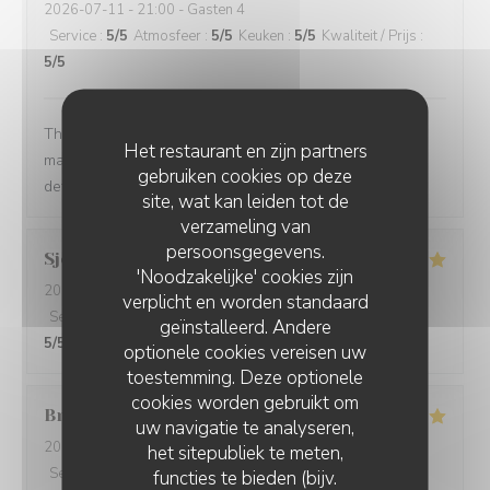
2026-07-11
- 21:00 - Gasten 4
Service
:
5
/5
Atmosfeer
:
5
/5
Keuken
:
5
/5
Kwaliteit / Prijs
:
5
/5
The service was quick and high professional and the
Het restaurant en zijn partners
manager treat us so well. We felt so welcomed. Will
gebruiken cookies op deze
definitely come back.
site, wat kan leiden tot de
verzameling van
persoonsgegevens.
Sjoerd
V
'Noodzakelijke' cookies zijn
2026-07-10
- 19:30 - Gasten 2
verplicht en worden standaard
Service
:
4
/5
Atmosfeer
:
4
/5
Keuken
:
5
/5
Kwaliteit / Prijs
:
geïnstalleerd. Andere
5
/5
optionele cookies vereisen uw
toestemming. Deze optionele
cookies worden gebruikt om
Bruce
M
uw navigatie te analyseren,
2026-07-09
- 19:30 - Gasten 4
het sitepubliek te meten,
Service
:
5
/5
Atmosfeer
:
5
/5
Keuken
:
5
/5
Kwaliteit / Prijs
:
functies te bieden (bijv.