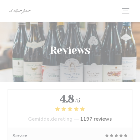
Cookies beheer paneel
Reviews
4.8
/5
Gemiddelde rating —
1197 reviews
Service