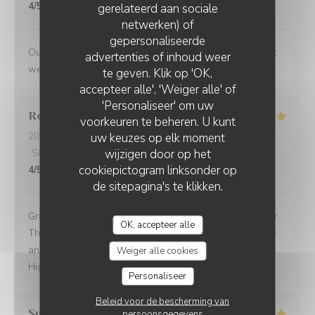
4
/5
gerelateerd aan sociale
netwerken) of
gepersonaliseerde
Outstanding food and service. The service was the best
advertenties of inhoud weer
we have had in Paris
te geven. Klik op 'OK,
accepteer alle', 'Weiger alle' of
'Personaliseer' om uw
Robert
O
voorkeuren te beheren. U kunt
uw keuzes op elk moment
2026-07-09
- 12:30 - Gasten 5
wijzigen door op het
Service
:
5
/5
Atmosfeer
:
5
/5
Keuken
:
5
/5
Kwaliteit / Prijs
:
cookiepictogram linksonder op
4
/5
de sitepagina's te klikken.
Great spot in Paris for a business lunch or casual dinner.
OK, accepteer alle
The food is consistently excellent, the service is friendly
and attentive, and the atmosphere is warm and inviting.
Weiger alle cookies
Highly recommended!
Personaliseer
Beleid voor de bescherming van
Susan
F
persoonsgegevens