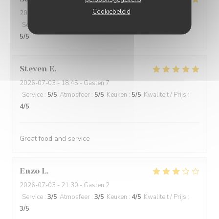
Cookiebeleid
2026-07-04
- 19:00 - Gasten 4
Service
:
5
/5
Atmosfeer
:
5
/5
Keuken
:
5
/5
Kwaliteit / Prijs
:
5
/5
Steven
E
2026-07-03
- 18:45 - Gasten 7
Service
:
5
/5
Atmosfeer
:
5
/5
Keuken
:
5
/5
Kwaliteit / Prijs
:
4
/5
Great food and service
Enzo
L
2026-07-03
- 21:30 - Gasten 2
Service
:
3
/5
Atmosfeer
:
3
/5
Keuken
:
4
/5
Kwaliteit / Prijs
:
3
/5