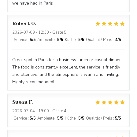
we have had in Paris
Robert
O
2026-07-09
- 12:30 - Gäste 5
Service
:
5
/5
Ambiente
:
5
/5
Küche
:
5
/5
Qualität / Preis
:
4
/5
Great spot in Paris for a business lunch or casual dinner.
The food is consistently excellent, the service is friendly
and attentive, and the atmosphere is warm and inviting.
Highly recommended!
Susan
F
2026-07-04
- 19:00 - Gäste 4
Service
:
5
/5
Ambiente
:
5
/5
Küche
:
5
/5
Qualität / Preis
:
5
/5