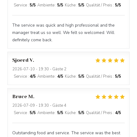
Service
:
5
/5
Ambiente
:
5
/5
Küche
:
5
/5
Qualität / Preis
:
5
/5
The service was quick and high professional and the
manager treat us so well. We felt so welcomed. Will
definitely come back.
Sjoerd
V
2026-07-10
- 19:30 - Gäste 2
Service
:
4
/5
Ambiente
:
4
/5
Küche
:
5
/5
Qualität / Preis
:
5
/5
Bruce
M
2026-07-09
- 19:30 - Gäste 4
Service
:
5
/5
Ambiente
:
5
/5
Küche
:
5
/5
Qualität / Preis
:
4
/5
Outstanding food and service. The service was the best