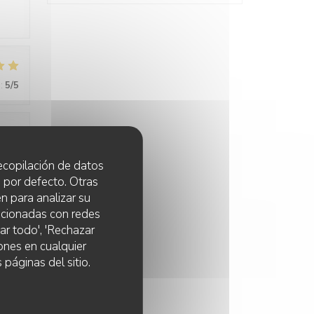
:
5
/5
:
4
/5
 recopilación de datos
 por defecto. Otras
n para analizar su
lacionadas con redes
ar todo', 'Rechazar
ones en cualquier
 páginas del sitio.
:
4
/5
tive,