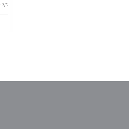
:
2
/5
va ventana))