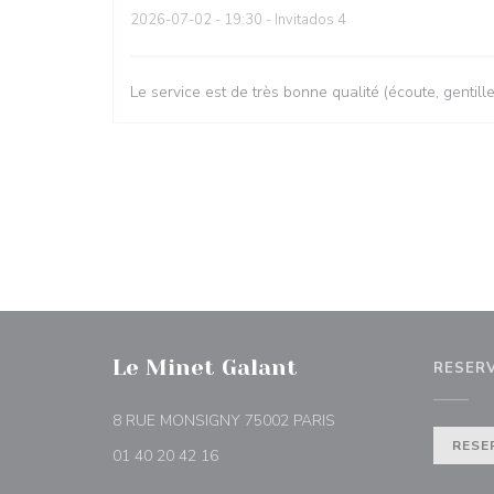
2026-07-02
- 19:30 - Invitados 4
Le service est de très bonne qualité (écoute, gentill
Le Minet Galant
RESER
((abre en una nueva ve
8 RUE MONSIGNY 75002 PARIS
RESE
01 40 20 42 16