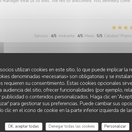
e manager treat us so well. We felt so welcomed. Will definitely come
Servicio
:
4
/5
Ambiente
:
4
/5
Menú
:
5
/5
Calidad / Precio
Servicio
:
5
/5
Ambiente
:
5
/5
Menú
:
5
/5
Calidad / Precio
socios utilizan cookies en este sitio, lo que puede implicar la
okies denominadas «necesarias» son obligatorias y se instalan
s requieren su consentimiento. Estas cookies opcionales sirve
best we have had in Paris
a audiencia del sitio, ofrecer funcionalidades (por ejemplo, re
r publicidad o contenidos personalizados. Haga clic en 'Acept
lizar' para gestionar sus preferencias. Puede cambiar sus opci
lic en el icono de cookie en la parte inferior izquierda de las
Servicio
:
5
/5
Ambiente
:
5
/5
Menú
:
5
/5
Calidad / Precio
OK, aceptar todas
Denegar todas las cookies
Personalizar
ner. The food is consistently excellent, the service is friendly and atten