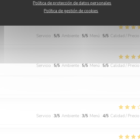
Política de protección de datos personales
ecommended!
Política de gestión de cookies
Servicio
:
5
/5
Ambiente
:
5
/5
Menú
:
5
/5
Calidad / Precio
Servicio
:
5
/5
Ambiente
:
5
/5
Menú
:
5
/5
Calidad / Precio
Servicio
:
3
/5
Ambiente
:
3
/5
Menú
:
4
/5
Calidad / Precio