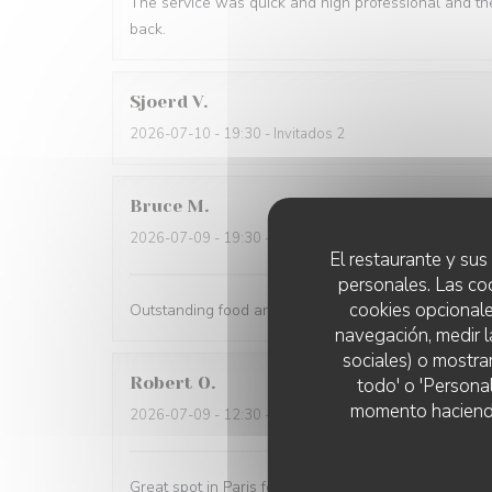
The service was quick and high professional and th
back.
Sjoerd
V
2026-07-10
- 19:30 - Invitados 2
Bruce
M
2026-07-09
- 19:30 - Invitados 4
El restaurante y sus 
personales. Las co
cookies opcionale
Outstanding food and service. The service was the 
navegación, medir l
sociales) o mostra
Robert
O
todo' o 'Persona
momento haciendo c
2026-07-09
- 12:30 - Invitados 5
Great spot in Paris for a business lunch or casual din