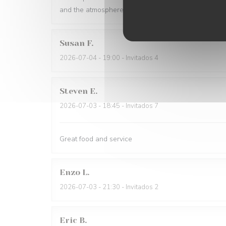
and the atmosphere is warm and inviting. Highly r
Susan
F
2026-07-04
- 19:00 - Invitados 4
Steven
E
2026-07-03
- 18:45 - Invitados 7
Great food and service
Enzo
L
2026-07-03
- 21:30 - Invitados 2
Eric
B