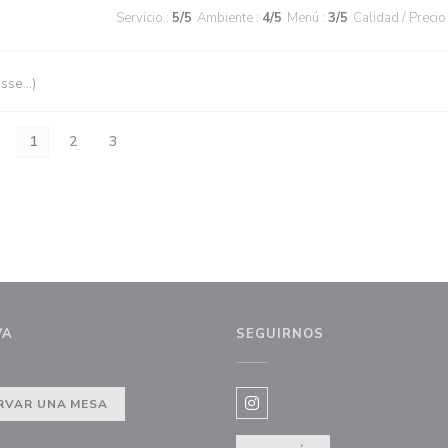
Servicio
:
5
/5
Ambiente
:
4
/5
Menú
:
3
/5
Calidad / Precio
esse…)
1
2
3
VA
SEGUIRNOS
ntana))
RVAR UNA MESA
Instagram ((abre en una nue