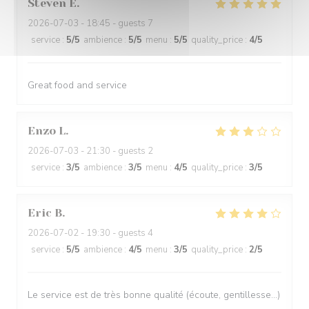
Steven
E
2026-07-03
- 18:45 - guests 7
service
:
5
/5
ambience
:
5
/5
menu
:
5
/5
quality_price
:
4
/5
Great food and service
Enzo
L
2026-07-03
- 21:30 - guests 2
service
:
3
/5
ambience
:
3
/5
menu
:
4
/5
quality_price
:
3
/5
Eric
B
2026-07-02
- 19:30 - guests 4
service
:
5
/5
ambience
:
4
/5
menu
:
3
/5
quality_price
:
2
/5
Le service est de très bonne qualité (écoute, gentillesse…)