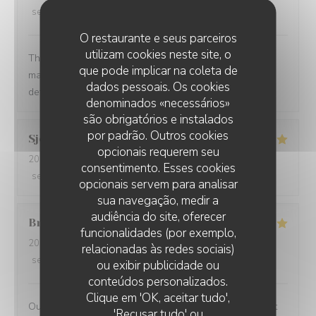
service
:
5
/5
ambience
:
5
/5
menu
:
5
/5
quality_price
:
5
/5
O restaurante e seus parceiros
utilizam cookies neste site, o
The service was quick and high professional and the
que pode implicar na coleta de
manager treat us so well. We felt so welcomed. Will
dados pessoais. Os cookies
definitely come back.
denominados «necessários»
são obrigatórios e instalados
por padrão. Outros cookies
Sjoerd
V
opcionais requerem seu
2026-07-10
- 19:30 - guests 2
consentimento. Esses cookies
service
:
4
/5
ambience
:
4
/5
menu
:
5
/5
quality_price
:
5
/5
opcionais servem para analisar
sua navegação, medir a
audiência do site, oferecer
Bruce
M
funcionalidades (por exemplo,
2026-07-09
- 19:30 - guests 4
relacionadas às redes sociais)
service
:
5
/5
ambience
:
5
/5
menu
:
5
/5
quality_price
:
4
/5
ou exibir publicidade ou
conteúdos personalizados.
Clique em 'OK, aceitar tudo',
Outstanding food and service. The service was the best
'Recusar tudo' ou