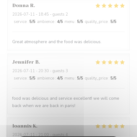
Donna
R
2026-07-11
- 18:45 - guests 2
service
:
5
/5
ambience
:
4
/5
menu
:
5
/5
quality_price
:
5
/5
Great atmosphere and the food was delicious.
Jennifer
B
2026-07-11
- 20:30 - guests 3
service
:
5
/5
ambience
:
4
/5
menu
:
5
/5
quality_price
:
5
/5
food was delicious and service excellent! we will come
back when we are back in paris!
Ioannis
K
2026-07-11
- 21:00 - guests 4