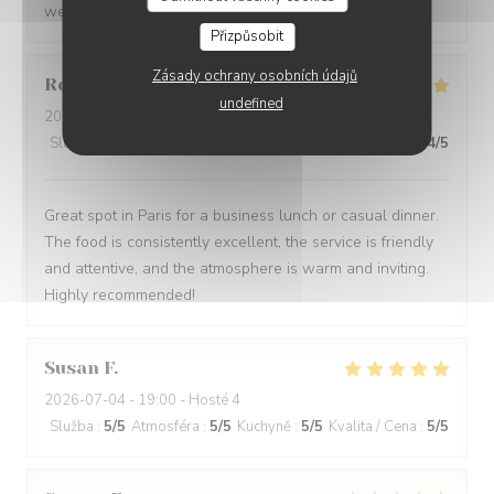
we have had in Paris
Přizpůsobit
Zásady ochrany osobních údajů
Robert
O
undefined
2026-07-09
- 12:30 - Hosté 5
Služba
:
5
/5
Atmosféra
:
5
/5
Kuchyně
:
5
/5
Kvalita / Cena
:
4
/5
Great spot in Paris for a business lunch or casual dinner.
The food is consistently excellent, the service is friendly
and attentive, and the atmosphere is warm and inviting.
Highly recommended!
Susan
F
2026-07-04
- 19:00 - Hosté 4
Služba
:
5
/5
Atmosféra
:
5
/5
Kuchyně
:
5
/5
Kvalita / Cena
:
5
/5