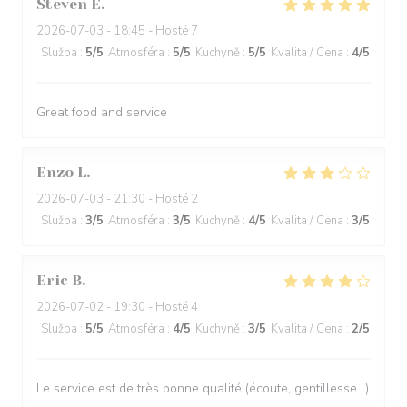
Steven
E
2026-07-03
- 18:45 - Hosté 7
Služba
:
5
/5
Atmosféra
:
5
/5
Kuchyně
:
5
/5
Kvalita / Cena
:
4
/5
Great food and service
Enzo
L
2026-07-03
- 21:30 - Hosté 2
Služba
:
3
/5
Atmosféra
:
3
/5
Kuchyně
:
4
/5
Kvalita / Cena
:
3
/5
Eric
B
2026-07-02
- 19:30 - Hosté 4
Služba
:
5
/5
Atmosféra
:
4
/5
Kuchyně
:
3
/5
Kvalita / Cena
:
2
/5
Le service est de très bonne qualité (écoute, gentillesse…)