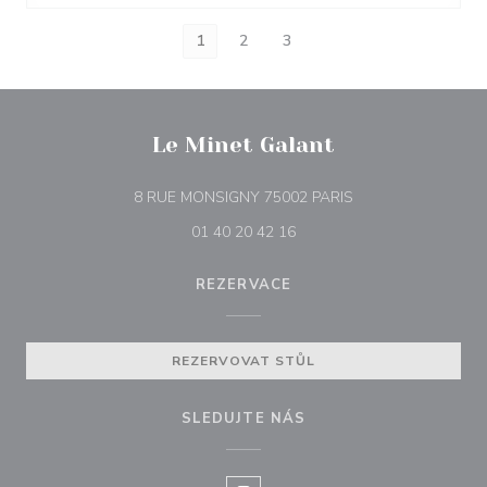
1
2
3
Le Minet Galant
((otevře se v novém
8 RUE MONSIGNY 75002 PARIS
01 40 20 42 16
REZERVACE
REZERVOVAT STŮL
SLEDUJTE NÁS