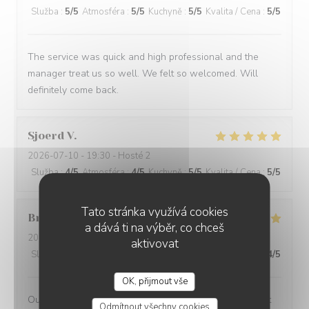
Služba
:
5
/5
Atmosféra
:
5
/5
Kuchyně
:
5
/5
Kvalita / Cena
:
5
/5
The service was quick and high professional and the
manager treat us so well. We felt so welcomed. Will
definitely come back.
Sjoerd
V
2026-07-10
- 19:30 - Hosté 2
Služba
:
4
/5
Atmosféra
:
4
/5
Kuchyně
:
5
/5
Kvalita / Cena
:
5
/5
Tato stránka využívá cookies
Bruce
M
a dává ti na výběr, co chceš
2026-07-09
- 19:30 - Hosté 4
aktivovat
Služba
:
5
/5
Atmosféra
:
5
/5
Kuchyně
:
5
/5
Kvalita / Cena
:
4
/5
OK, přijmout vše
Outstanding food and service. The service was the best
Odmítnout všechny cookies