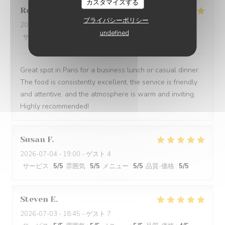
カスタマイズする
Robert
O
プライバシーポリシー
2026-07-09
- 12:30 - ゲスト 5
undefined
サービス
:
5
/5
雰囲気
:
5
/5
メニュー
:
5
/5
品質-価格
:
4
/5
Great spot in Paris for a business lunch or casual dinner.
The food is consistently excellent, the service is friendly
and attentive, and the atmosphere is warm and inviting.
Highly recommended!
Susan
F
2026-07-04
- 19:00 - ゲスト 4
サービス
:
5
/5
雰囲気
:
5
/5
メニュー
:
5
/5
品質-価格
:
5
/5
Steven
E
2026-07-03
- 18:45 - ゲスト 7