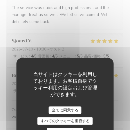
The service was quick and high professional and the
manager treat us so well. We felt so welcomed. Will
definitely come back.
Sjoerd
V
2026-07-10
- 19:30 - ゲスト 2
サービス
:
4
/5
雰囲気
:
4
/5
メニュー
:
5
/5
品質-価格
:
5
/5
当サイトはクッキーを利用し
Bruce
M
ております。お客様自身でク
2026-07-09
- 19:30 - ゲスト 4
ッキー利用の設定および管理
サービス
:
5
/5
雰囲気
:
5
/5
メニュー
:
5
/5
品質-価格
:
4
/5
ができます。
Outstanding food and service. The service was the best
全てに同意する
we have had in Paris
すべてのクッキーを拒否する