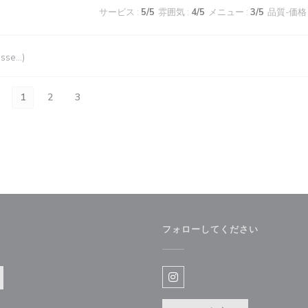
サービス
:
5
/5
雰囲気
:
4
/5
メニュー
:
3
/5
品質-価格
esse…)
1
2
3
フォローしてください
きます))
Instagram ((新しいウィ