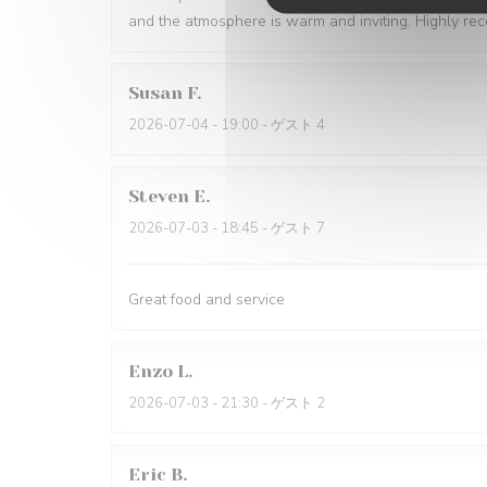
and the atmosphere is warm and inviting. Highly r
Susan
F
2026-07-04
- 19:00 - ゲスト 4
Steven
E
2026-07-03
- 18:45 - ゲスト 7
Great food and service
Enzo
L
2026-07-03
- 21:30 - ゲスト 2
Eric
B