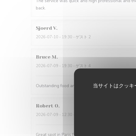
The service was quick and high professional and th
back.
Sjoerd
V
2026-07-10
- 19:30 - ゲスト 2
Bruce
M
2026-07-09
- 19:30 - ゲスト 4
当サイトはクッキ
Outstanding food and service. The service was the 
Robert
O
2026-07-09
- 12:30 - ゲスト 5
Great spot in Paris for a business lunch or casual din