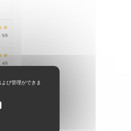
:
5
/5
:
4
/5
および管理ができま
:
4
/5
tive,