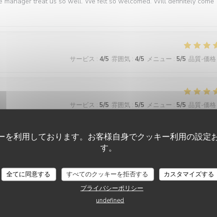
e manager treat us so well. We felt so welcomed. Will definitely come
サービス
:
4
/5
雰囲気
:
4
/5
メニュー
:
5
/5
品質-価格
サービス
:
5
/5
雰囲気
:
5
/5
メニュー
:
5
/5
品質-価格
ーを利用しております。お客様自身でクッキー利用の設定
best we have had in Paris
す。
全てに同意する
すべてのクッキーを拒否する
カスタマイズする
サービス
:
5
/5
雰囲気
:
5
/5
メニュー
:
5
/5
品質-価格
プライバシーポリシー
undefined
ner. The food is consistently excellent, the service is friendly and atten