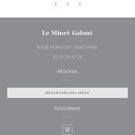
1
2
3
Le Minet Galant
((abre en una nuev
8 RUE MONSIGNY 75002 PARIS
01 40 20 42 16
RESERVA
RESERVAR UNA MESA
SEGUIRNOS
Instagram ((abre en una nueva v