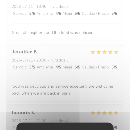
2026-07-11
- 18:45 - Invitados 2
Servicio
:
5
/5
Ambiente
:
4
/5
Menú
:
5
/5
Calidad / Precio
:
5
/5
Great atmosphere and the food was delicious.
Jennifer
B
2026-07-11
- 20:30 - Invitados 3
Servicio
:
5
/5
Ambiente
:
4
/5
Menú
:
5
/5
Calidad / Precio
:
5
/5
food was delicious and service excellent! we will come
back when we are back in paris!
Ioannis
K
2026-07-11
- 21:00 - Invitados 4
Servicio
:
5
/5
Ambiente
:
5
/5
Menú
:
5
/5
Calidad / Precio
:
5
/5