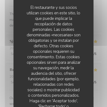
El restaurante y sus socios
utilizan cookies en este sitio, lo
The service was quick and high professional and the
que puede implicar la
manager treat us so well. We felt so welcomed. Will
recopilación de datos
definitely come back.
personales. Las cookies
denominadas «necesarias» son
obligatorias y se instalan por
Sjoerd
V
defecto. Otras cookies
2026-07-10
- 19:30 - Invitados 2
opcionales requieren su
Servicio
:
4
/5
Ambiente
:
4
/5
Menú
:
5
/5
Calidad / Precio
:
5
/5
consentimiento. Estas cookies
opcionales sirven para analizar
su navegación, medir la
Bruce
M
audiencia del sitio, ofrecer
2026-07-09
- 19:30 - Invitados 4
funcionalidades (por ejemplo,
Servicio
:
5
/5
Ambiente
:
5
/5
Menú
:
5
/5
Calidad / Precio
:
4
/5
relacionadas con redes
sociales) o mostrar publicidad
o contenidos personalizados.
Outstanding food and service. The service was the best
Haga clic en 'Aceptar todo',
we have had in Paris
'Rechazar todo' o