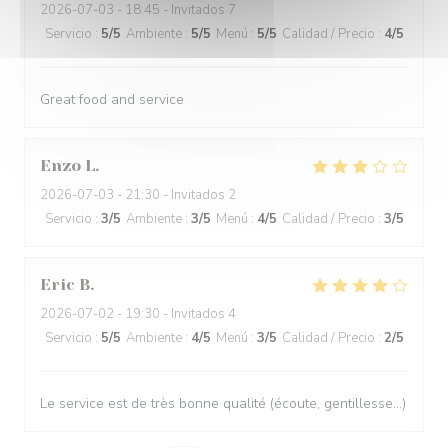
2026-07-03
- 18:45 - Invitados 7
Servicio
:
5
/5
Ambiente
:
5
/5
Menú
:
5
/5
Calidad / Precio
:
4
/5
Great food and service
Enzo
L
2026-07-03
- 21:30 - Invitados 2
Servicio
:
3
/5
Ambiente
:
3
/5
Menú
:
4
/5
Calidad / Precio
:
3
/5
Eric
B
2026-07-02
- 19:30 - Invitados 4
Servicio
:
5
/5
Ambiente
:
4
/5
Menú
:
3
/5
Calidad / Precio
:
2
/5
Le service est de très bonne qualité (écoute, gentillesse…)