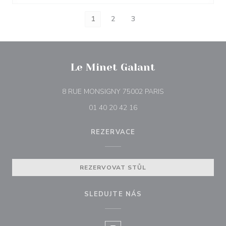
1
2
3
Le Minet Galant
((otevře se v novém
8 RUE MONSIGNY 75002 PARIS
01 40 20 42 16
REZERVACE
REZERVOVAT STŮL
SLEDUJTE NÁS