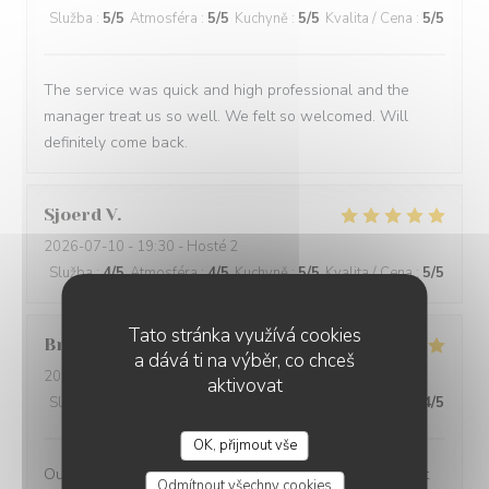
Služba
:
5
/5
Atmosféra
:
5
/5
Kuchyně
:
5
/5
Kvalita / Cena
:
5
/5
The service was quick and high professional and the
manager treat us so well. We felt so welcomed. Will
definitely come back.
Sjoerd
V
2026-07-10
- 19:30 - Hosté 2
Služba
:
4
/5
Atmosféra
:
4
/5
Kuchyně
:
5
/5
Kvalita / Cena
:
5
/5
Tato stránka využívá cookies
Bruce
M
a dává ti na výběr, co chceš
2026-07-09
- 19:30 - Hosté 4
aktivovat
Služba
:
5
/5
Atmosféra
:
5
/5
Kuchyně
:
5
/5
Kvalita / Cena
:
4
/5
OK, přijmout vše
Outstanding food and service. The service was the best
Odmítnout všechny cookies