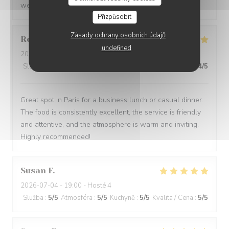
we have had in Paris
Přizpůsobit
Zásady ochrany osobních údajů
Robert
O
undefined
2026-07-09
- 12:30 - Hosté 5
Služba
:
5
/5
Atmosféra
:
5
/5
Kuchyně
:
5
/5
Kvalita / Cena
:
4
/5
Great spot in Paris for a business lunch or casual dinner.
The food is consistently excellent, the service is friendly
and attentive, and the atmosphere is warm and inviting.
Highly recommended!
Susan
F
2026-07-04
- 19:00 - Hosté 4
Služba
:
5
/5
Atmosféra
:
5
/5
Kuchyně
:
5
/5
Kvalita / Cena
:
5
/5