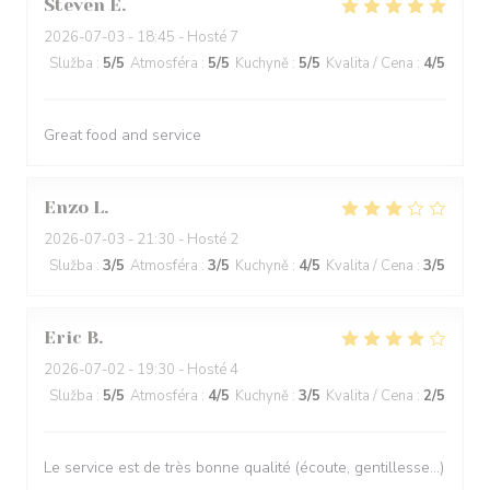
Steven
E
2026-07-03
- 18:45 - Hosté 7
Služba
:
5
/5
Atmosféra
:
5
/5
Kuchyně
:
5
/5
Kvalita / Cena
:
4
/5
Great food and service
Enzo
L
2026-07-03
- 21:30 - Hosté 2
Služba
:
3
/5
Atmosféra
:
3
/5
Kuchyně
:
4
/5
Kvalita / Cena
:
3
/5
Eric
B
2026-07-02
- 19:30 - Hosté 4
Služba
:
5
/5
Atmosféra
:
4
/5
Kuchyně
:
3
/5
Kvalita / Cena
:
2
/5
Le service est de très bonne qualité (écoute, gentillesse…)