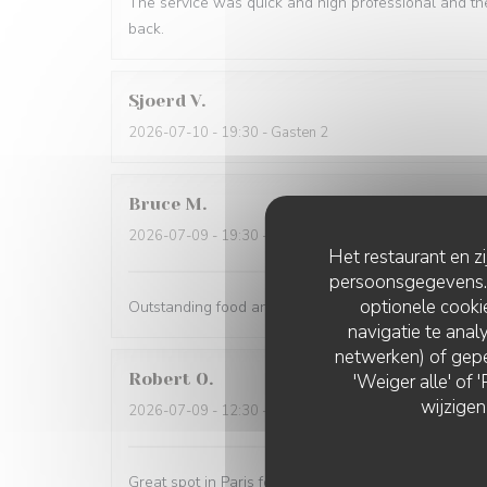
The service was quick and high professional and th
back.
Sjoerd
V
2026-07-10
- 19:30 - Gasten 2
Bruce
M
2026-07-09
- 19:30 - Gasten 4
Het restaurant en z
persoonsgegevens. '
optionele cook
Outstanding food and service. The service was the 
navigatie te analy
netwerken) of gepe
Robert
O
'Weiger alle' of
wijzigen
2026-07-09
- 12:30 - Gasten 5
Great spot in Paris for a business lunch or casual din