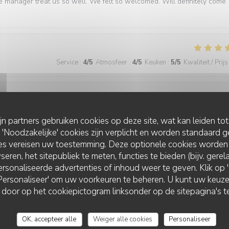
e manager treat us so well. We felt so welcomed. Will definitely come
Service
:
4
/5
Atmosfeer
:
4
/5
Keuken
:
5
/5
Kwaliteit / Prijs
Service
:
5
/5
Atmosfeer
:
5
/5
Keuken
:
5
/5
Kwaliteit / Prijs
ijn partners gebruiken cookies op deze site, wat kan leiden to
Noodzakelijke' cookies zijn verplicht en worden standaard g
ies vereisen uw toestemming. Deze optionele cookies worden
best we have had in Paris
seren, het sitepubliek te meten, functies te bieden (bijv. gere
rsonaliseerde advertenties of inhoud weer te geven. Klik op 'O
 'Personaliseer' om uw voorkeuren te beheren. U kunt uw keu
 door op het cookiepictogram linksonder op de sitepagina's te
Service
:
5
/5
Atmosfeer
:
5
/5
Keuken
:
5
/5
Kwaliteit / Prijs
OK, accepteer alle
Weiger alle cookies
Personaliseer
ner. The food is consistently excellent, the service is friendly and atten