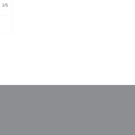
:
2
/5
uw venster))