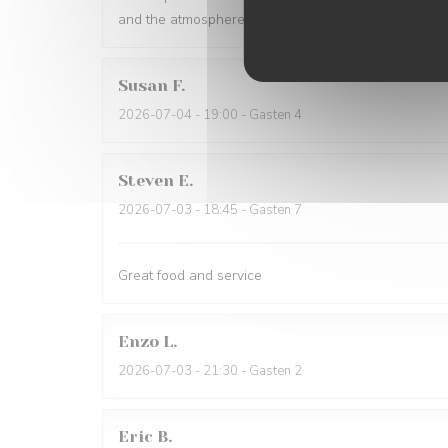
and the atmosphere is warm and inviting. Highly r
Susan
F
2026-07-04
- 19:00 - Gasten 4
Steven
E
2026-07-03
- 18:45 - Gasten 7
Great food and service
Enzo
L
2026-07-03
- 21:30 - Gasten 2
Eric
B