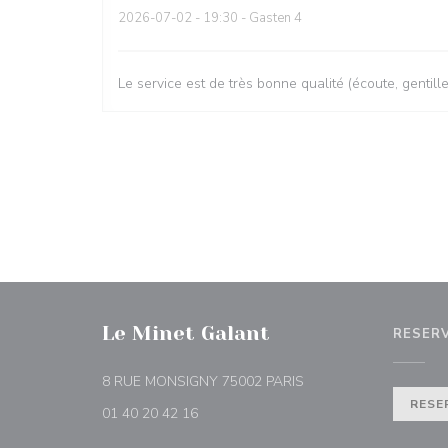
2026-07-02
- 19:30 - Gasten 4
Le service est de très bonne qualité (écoute, gentill
Le Minet Galant
RESER
((opent in een nieuw ve
8 RUE MONSIGNY 75002 PARIS
RESE
01 40 20 42 16