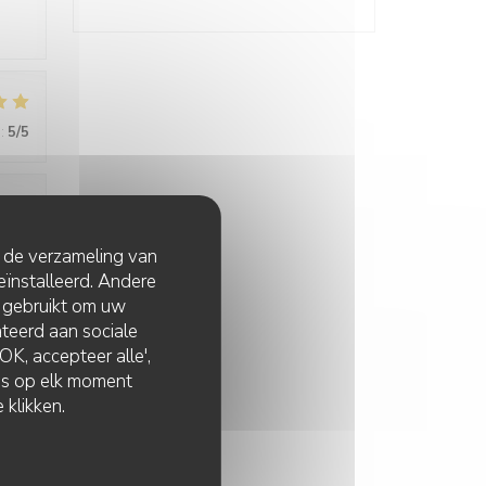
:
5
/5
:
4
/5
t de verzameling van
eïnstalleerd. Andere
 gebruikt om uw
lateerd aan sociale
K, accepteer alle',
zes op elk moment
 klikken.
:
4
/5
tive,