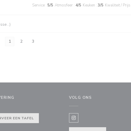
Service
:
5
/5
Atmosfeer
:
4
/5
Keuken
:
3
/5
Kwaliteit / Prijs
esse…)
1
2
3
VERING
VOLG ONS
nster))
RVEER EEN TAFEL
Instagram ((opent in een nie