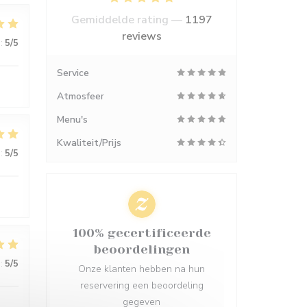
Gemiddelde rating —
1197
reviews
:
5
/5
Service
Atmosfeer
Menu's
Kwaliteit/Prijs
:
5
/5
100% gecertificeerde
beoordelingen
:
5
/5
Onze klanten hebben na hun
reservering een beoordeling
gegeven