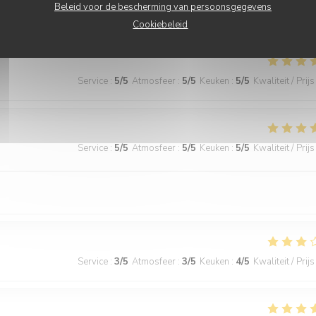
Beleid voor de bescherming van persoonsgegevens
ecommended!
Cookiebeleid
Service
:
5
/5
Atmosfeer
:
5
/5
Keuken
:
5
/5
Kwaliteit / Prijs
Service
:
5
/5
Atmosfeer
:
5
/5
Keuken
:
5
/5
Kwaliteit / Prijs
Service
:
3
/5
Atmosfeer
:
3
/5
Keuken
:
4
/5
Kwaliteit / Prijs