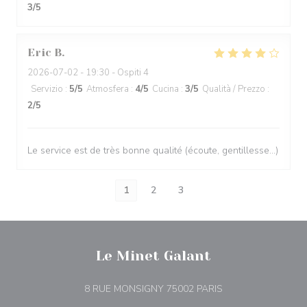
3
/5
Eric
B
2026-07-02
- 19:30 - Ospiti 4
Servizio
:
5
/5
Atmosfera
:
4
/5
Cucina
:
3
/5
Qualità / Prezzo
:
2
/5
Le service est de très bonne qualité (écoute, gentillesse…)
1
2
3
Le Minet Galant
((apre una nuova fin
8 RUE MONSIGNY 75002 PARIS