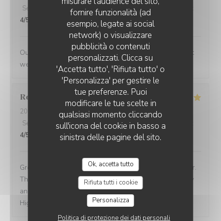
misurare l'audience del sito,
Servizio
:
5
/5
Atmosfera
:
5
/5
Cucina
:
5
/5
Qualità / Prezzo
:
fornire funzionalità (ad
4
/5
esempio, legate ai social
network) o visualizzare
pubblicità o contenuti
Outstanding food and service. The service was the best
personalizzati. Clicca su
we have had in Paris
'Accetta tutto', 'Rifiuta tutto' o
'Personalizza' per gestire le
tue preferenze. Puoi
Robert
O
modificare le tue scelte in
2026-07-09
- 12:30 - Ospiti 5
qualsiasi momento cliccando
Servizio
:
5
/5
Atmosfera
:
5
/5
Cucina
:
5
/5
Qualità / Prezzo
:
sull'icona del cookie in basso a
4
/5
sinistra delle pagine del sito.
Ok, accetta tutto
Great spot in Paris for a business lunch or casual dinner.
The food is consistently excellent, the service is friendly
Rifiuta tutti i cookie
and attentive, and the atmosphere is warm and inviting.
Personalizza
Highly recommended!
Politica di protezione dei dati personali