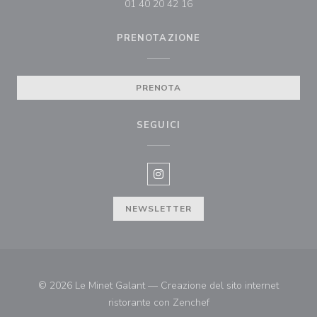
01 40 20 42 16
PRENOTAZIONE
PRENOTA
SEGUICI
Instagram ((apre una nuova fines
NEWSLETTER
© 2026 Le Minet Galant — Creazione del sito internet
((apre una nuova finestr
ristorante con
Zenchef