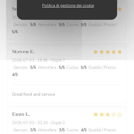
Politica di gestione dei cookie
Susan
F
2026-07-04
- 19:00 - Ospiti 4
Servizio
:
5
/5
Atmosfera
:
5
/5
Cucina
:
5
/5
Qualità / Prezzo
:
5
/5
Steven
E
2026-07-03
- 18:45 - Ospiti 7
Servizio
:
5
/5
Atmosfera
:
5
/5
Cucina
:
5
/5
Qualità / Prezzo
:
4
/5
Great food and service
Enzo
L
2026-07-03
- 21:30 - Ospiti 2
Servizio
:
3
/5
Atmosfera
:
3
/5
Cucina
:
4
/5
Qualità / Prezzo
: