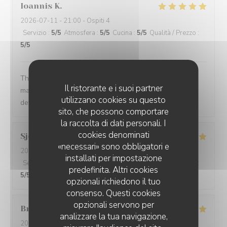
Ioannis
K
2026-07-11
- 21:00 - Ospiti 4
Servizio
:
5
/5
Atmosfera
:
5
/5
Cucina
:
5
/5
Qualità / Prezzo
:
5
/5
The service was quick and high professional and the
Il ristorante e i suoi partner
manager treat us so well. We felt so welcomed. Will
utilizzano cookies su questo
definitely come back.
sito, che possono comportare
la raccolta di dati personali. I
cookies denominati
Sjoerd
V
«necessari» sono obbligatori e
2026-07-10
- 19:30 - Ospiti 2
installati per impostazione
Servizio
:
4
/5
Atmosfera
:
4
/5
Cucina
:
5
/5
Qualità / Prezzo
:
predefinita. Altri cookies
5
/5
opzionali richiedono il tuo
consenso. Questi cookies
opzionali servono per
Bruce
M
analizzare la tua navigazione,
2026-07-09
- 19:30 - Ospiti 4