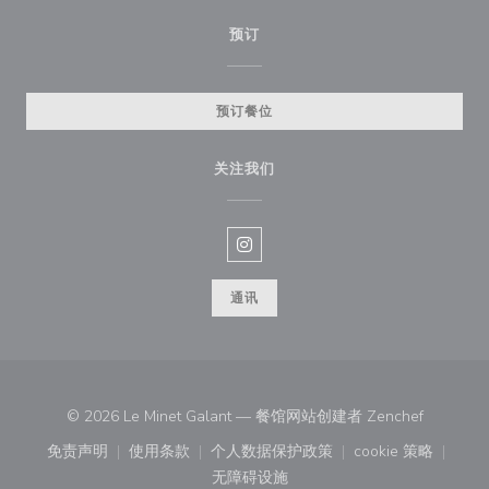
预订
预订餐位
关注我们
Instagram ((在新窗口中打开))
通讯
((在新窗
© 2026 Le Minet Galant — 餐馆网站创建者
Zenchef
免责声明
使用条款
个人数据保护政策
cookie 策略
((在新窗口中打开))
((在新窗口中打开))
((在新窗口中打开))
((在新窗口中
无障碍设施