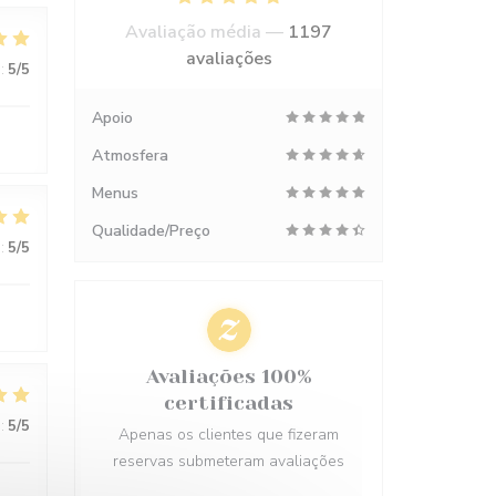
Avaliação média —
1197
avaliações
:
5
/5
Apoio
Atmosfera
Menus
Qualidade/Preço
:
5
/5
Avaliações 100%
certificadas
:
5
/5
Apenas os clientes que fizeram
reservas submeteram avaliações