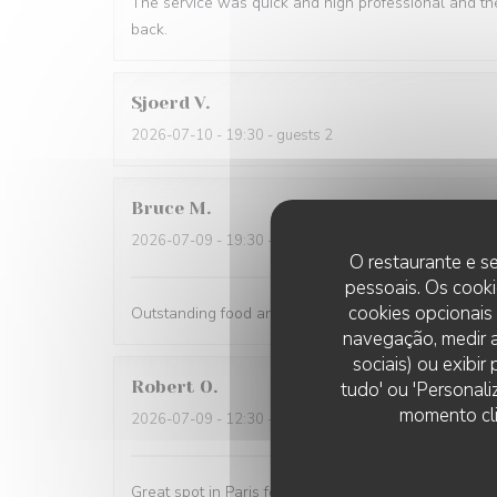
The service was quick and high professional and th
back.
Sjoerd
V
2026-07-10
- 19:30 - guests 2
Bruce
M
2026-07-09
- 19:30 - guests 4
O restaurante e se
pessoais. Os cooki
cookies opcionais
Outstanding food and service. The service was the 
navegação, medir a
sociais) ou exibi
Robert
O
tudo' ou 'Personali
momento cli
2026-07-09
- 12:30 - guests 5
Great spot in Paris for a business lunch or casual din