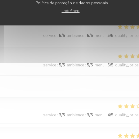
Política de proteção de dados pessoais
ecommended!
undefined
service
:
5
/5
ambience
:
5
/5
menu
:
5
/5
quality_price
service
:
5
/5
ambience
:
5
/5
menu
:
5
/5
quality_price
service
:
3
/5
ambience
:
3
/5
menu
:
4
/5
quality_price