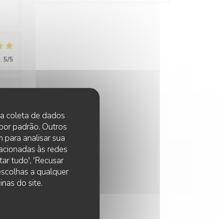
:
5
/5
:
4
/5
 na coleta de dados
 por padrão. Outros
 para analisar sua
lacionadas às redes
ar tudo', 'Recusar
 escolhas a qualquer
nas do site.
:
4
/5
tive,