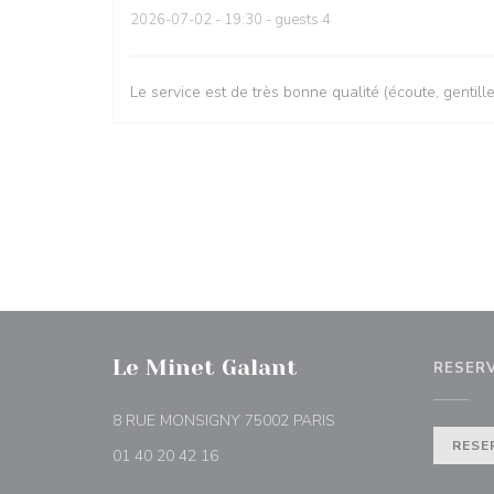
2026-07-02
- 19:30 - guests 4
Le service est de très bonne qualité (écoute, gentill
Le Minet Galant
RESER
((abre numa nova janel
8 RUE MONSIGNY 75002 PARIS
RESE
01 40 20 42 16