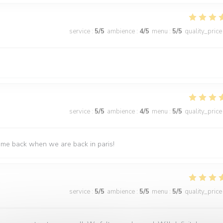
service
:
5
/5
ambience
:
4
/5
menu
:
5
/5
quality_price
service
:
5
/5
ambience
:
4
/5
menu
:
5
/5
quality_price
come back when we are back in paris!
service
:
5
/5
ambience
:
5
/5
menu
:
5
/5
quality_price