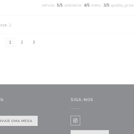
service
:
5
/5
ambience
:
4
/5
menu
:
3
/5
quality_price
esse…)
1
2
3
VA
SIGA-NOS
a))
RVAR UMA MESA
Instagram ((abre numa nova j