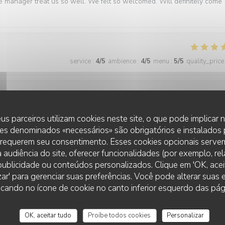
e manager treat us so well. We felt so welcomed. Will definitely come
service
:
4
/5
ambience
:
4
/5
menu
:
5
/5
quality_price
service
:
5
/5
ambience
:
5
/5
menu
:
5
/5
quality_price
us parceiros utilizam cookies neste site, o que pode implicar
es denominados «necessários» são obrigatórios e instalados
 requerem seu consentimento. Esses cookies opcionais servem
best we have had in Paris
 audiência do site, oferecer funcionalidades (por exemplo, re
r publicidade ou conteúdos personalizados. Clique em 'OK, aceit
zar' para gerenciar suas preferências. Você pode alterar suas
cando no ícone de cookie no canto inferior esquerdo das pági
service
:
5
/5
ambience
:
5
/5
menu
:
5
/5
quality_price
OK, aceitar tudo
Proíbe todos cookies
Personalizar
ner. The food is consistently excellent, the service is friendly and atten