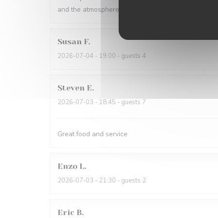
and the atmosphere is warm and inviting. Highly r
Susan
F
2026-07-04
- 19:00 - guests 4
Steven
E
2026-07-03
- 18:45 - guests 7
Great food and service
Enzo
L
2026-07-03
- 21:30 - guests 2
Eric
B