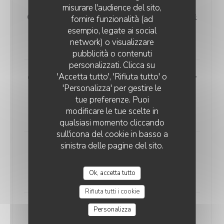
misurare l'audience del sito,
Grilled veal steak, confit shallots &
fornire funzionalità (ad
seasonal vegetables
esempio, legate ai social
32,00 EUR
network) o visualizzare
pubblicità o contenuti
personalizzati. Clicca su
'Accetta tutto', 'Rifiuta tutto' o
Cod fish grilled, soja, honey, ginger
'Personalizza' per gestire le
& coriander, green beans with
tue preferenze. Puoi
sesame
modificare le tue scelte in
32,00 EUR
qualsiasi momento cliccando
sull'icona del cookie in basso a
sinistra delle pagine del sito.
Dieppe scallops, salted butter &
spinach salad
Ok, accetta tutto
35,00 EUR
Rifiuta tutti i cookie
Personalizza
Langoustine ravioli, shellfish
emulsion & artichoke mousseline