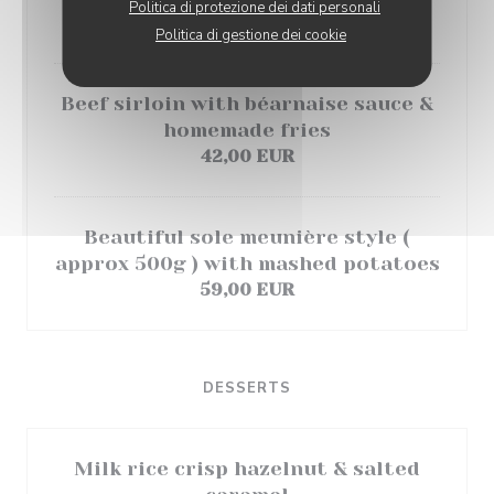
Politica di protezione dei dati personali
36,00 EUR
Politica di gestione dei cookie
Beef sirloin with béarnaise sauce &
homemade fries
42,00 EUR
Beautiful sole meunière style (
approx 500g ) with mashed potatoes
59,00 EUR
DESSERTS
Milk rice crisp hazelnut & salted