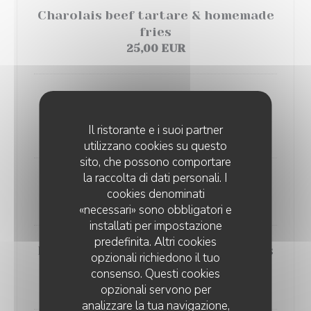
Charolais beef tartare & homemade
fries
25,00 EUR
Landes duck confit & white bean
casserole
Il ristorante e i suoi partner
28,00 EUR
utilizzano cookies su questo
sito, che possono comportare
la raccolta di dati personali. I
Homemade beef Bourguignon
cookies denominati
30,00 EUR
«necessari» sono obbligatori e
installati per impostazione
predefinita. Altri cookies
Preserved pork shoulder & ravioles
opzionali richiedono il tuo
of Royan gratin with Parmesan
consenso. Questi cookies
30,00 EUR
opzionali servono per
analizzare la tua navigazione,