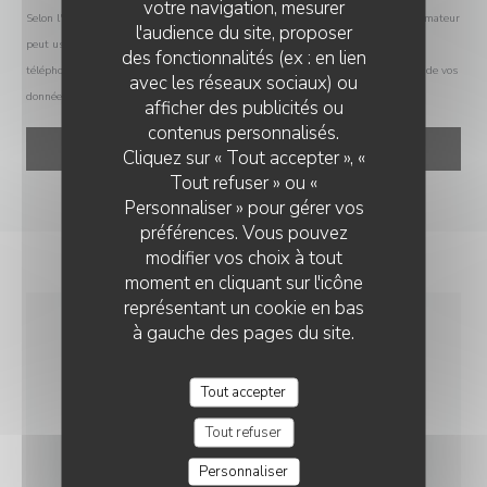
votre navigation, mesurer
Selon l'article L.223-2 du code de la consommation, il est rappelé que le consommateur
l'audience du site, proposer
peut user de son droit à s'inscrire sur la liste d'opposition au démarchage
des fonctionnalités (ex : en lien
téléphonique Bloctel :
bloctel.gouv.fr
. Pour plus d'informations sur le traitement de vos
avec les réseaux sociaux) ou
données, consultez notre
politique de confidentialité
.
afficher des publicités ou
contenus personnalisés.
Cliquez sur « Tout accepter », «
Tout refuser » ou «
Personnaliser » pour gérer vos
préférences. Vous pouvez
modifier vos choix à tout
moment en cliquant sur l'icône
représentant un cookie en bas
à gauche des pages du site.
INFOS PRATIQUES
Tout accepter
CUISINE
Tout refuser
Française Traditionnelle
Personnaliser