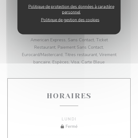
TYPE DE RESTAURANT
Politique de protection des données à caractère
personnel
Restaurant traditionnel
Politique de gestion des cookies
MOYENS DE PAIEMENT
American Express, Sans Contact, Ticket
Restaurant, Paiement Sans Contact,
Eurocard/Mastercard, Titres restaurant, Virement
bancaire, Espèces, Visa, Carte Bleue
HORAIRES
LUNDI
Fermé